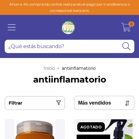
Ahorra 4% comprando online realizando el pago por transferencia o
corresponsal bancario
0
Inicio
>
antiinflamatorio
antiinflamatorio
Filtrar
AGOTADO