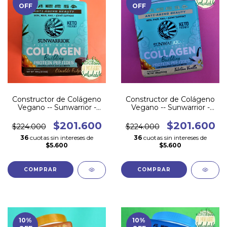
OFF
OFF
Constructor de Colágeno
Constructor de Colágeno
Vegano -- Sunwarrior -
Vegano -- Sunwarrior -
500gr - CHOCOLATE
500gr - VAINILLA
$201.600
$201.600
$224.000
$224.000
36
cuotas sin intereses de
36
cuotas sin intereses de
$5.600
$5.600
10
%
10
%