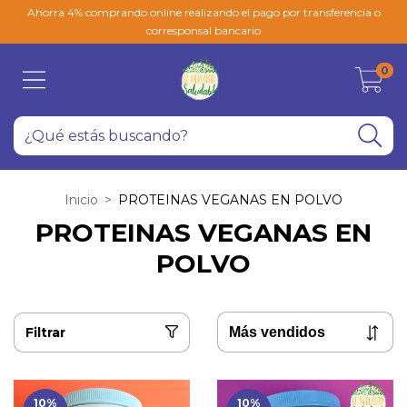
Ahorra 4% comprando online realizando el pago por transferencia o
corresponsal bancario
0
Inicio
>
PROTEINAS VEGANAS EN POLVO
PROTEINAS VEGANAS EN
POLVO
Filtrar
10
%
10
%