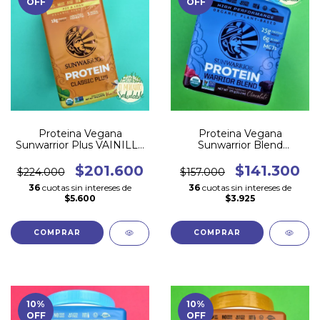
OFF
OFF
Proteina Vegana
Proteina Vegana
Sunwarrior Plus VAINILLA
Sunwarrior Blend
750 gr x 30 porciones
CHOCOLATE (375 gr x 15
porciones)
$201.600
$141.300
$224.000
$157.000
36
cuotas sin intereses de
36
cuotas sin intereses de
$5.600
$3.925
10
%
10
%
OFF
OFF