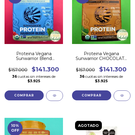
Proteina Vegana
Proteina Vegana
Sunwarrior Blend
Sunwarrior CHOCOLATE
NATURAL (375gr x 15
(375 gr x 15 porciones)
porciones)
$141.300
$141.300
$157.000
$157.000
36
cuotas sin intereses de
36
cuotas sin intereses de
$3.925
$3.925
10
%
AGOTADO
OFF