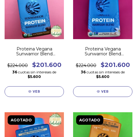
Proteina Vegana
Proteina Vegana
Sunwarrior Blend
Sunwarrior Blend
CHOCOLATE 750 GR
VAINILLA 750 GR
$201.600
$201.600
$224.000
$224.000
36
cuotas sin intereses de
36
cuotas sin intereses de
$5.600
$5.600
VER
VER
AGOTADO
AGOTADO