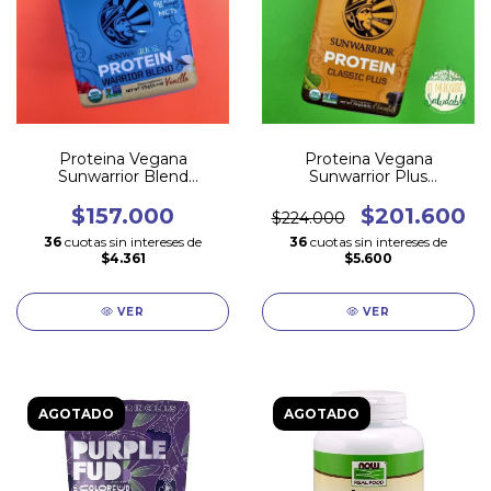
Proteina Vegana
Proteina Vegana
Sunwarrior Blend
Sunwarrior Plus
VAINILLA - 375 gr x 15
CHOCOLATE 750 gr x 30
porciones-
porciones
$157.000
$201.600
$224.000
36
cuotas sin intereses de
36
cuotas sin intereses de
$4.361
$5.600
VER
VER
AGOTADO
AGOTADO