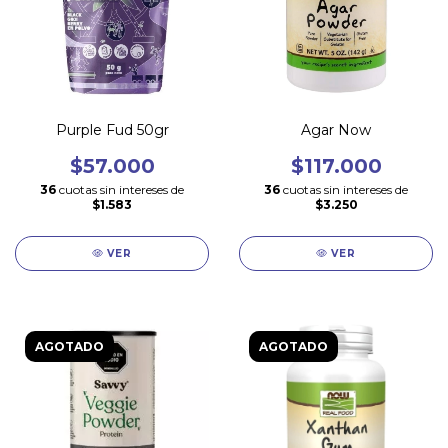
Purple Fud 50gr
Agar Now
$57.000
$117.000
36
cuotas sin intereses de
36
cuotas sin intereses de
$1.583
$3.250
VER
VER
AGOTADO
AGOTADO