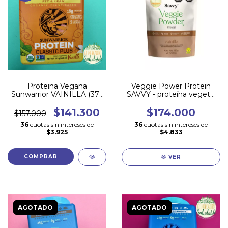
Proteina Vegana
Veggie Power Protein
Sunwarrior VAINILLA (375
SAVVY - proteína vegetal
gr x 15 porciones)
vainilla - 20 porciones **
NUEVA FORMULA**
$141.300
$174.000
$157.000
36
cuotas sin intereses de
36
cuotas sin intereses de
$3.925
$4.833
VER
AGOTADO
AGOTADO