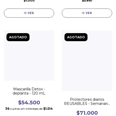
$1.000
$5.861
VER
VER
AGOTADO
AGOTADO
Mascarilla Detox -
deplanta - 120 mL
Protectores diarios
$54.500
REUSABLES - Semanario
x 7 unidades
36
cuotas sin intereses de
$1.514
$71.000