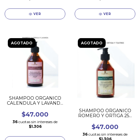
VER
VER
AGOTADO
AGOTADO
SHAMPOO ORGANICO
CALENDULA Y LAVANDA
250 ML
SHAMPOO ORGANICO
$47.000
ROMERO Y ORTIGA 250
ML
36
cuotas sin intereses de
$47.000
$1.306
36
cuotas sin intereses de
$1.306