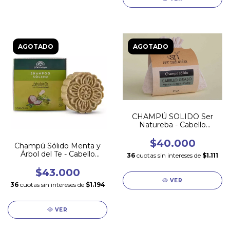
AGOTADO
AGOTADO
CHAMPÚ SOLIDO Ser
Natureba - Cabello
GRASO
$40.000
Champú Sólido Menta y
Árbol del Te - Cabello
36
cuotas sin intereses de
$1.111
GRASO
$43.000
VER
36
cuotas sin intereses de
$1.194
VER