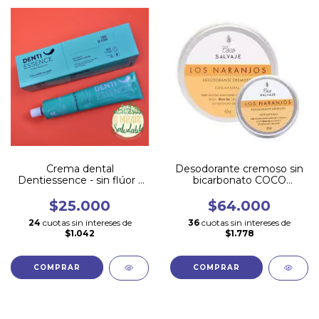
Crema dental
Desodorante cremoso sin
Dentiessence - sin flúor -
bicarbonato COCO
Empaque metálico -
SALVAJE- 60 gr
MENTA INTENSA - 90gr
$25.000
$64.000
24
cuotas sin intereses de
36
cuotas sin intereses de
$1.042
$1.778
COMPRAR