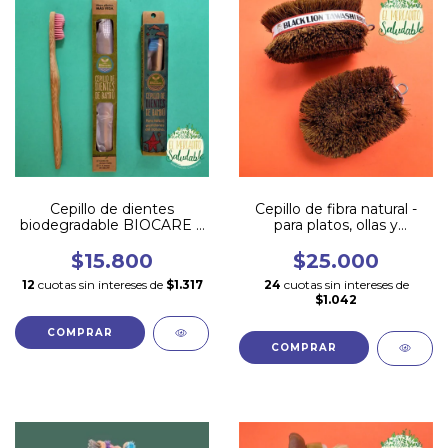
Cepillo de dientes
Cepillo de fibra natural -
biodegradable BIOCARE Y
para platos, ollas y
ESTUCHES
superficies
$15.800
$25.000
12
cuotas sin intereses de
$1.317
24
cuotas sin intereses de
$1.042
COMPRAR