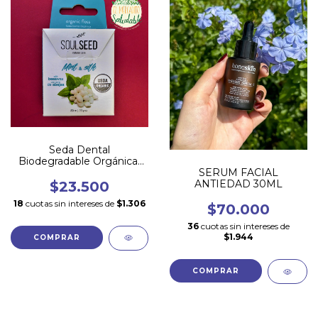
Seda Dental
Biodegradable Orgánica-
Menta - Soulseed
SERUM FACIAL
ANTIEDAD 30ML
$23.500
18
cuotas sin intereses de
$1.306
$70.000
36
cuotas sin intereses de
$1.944