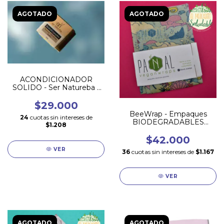
AGOTADO
AGOTADO
ACONDICIONADOR
SOLIDO - Ser Natureba -
TODO tipo de cabello
$29.000
BeeWrap - Empaques
24
cuotas sin intereses de
BIODEGRADABLES
$1.208
*Veganos*
$42.000
VER
36
cuotas sin intereses de
$1.167
VER
AGOTADO
AGOTADO