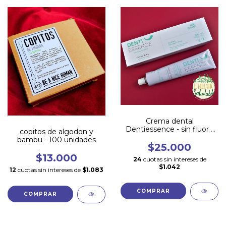
Crema dental
Dentiessence - sin fluor -
copitos de algodon y
Empaque metálico -
bambu - 100 unidades
COCO Y CANELA 90gr
$25.000
$13.000
24
cuotas sin intereses de
$1.042
12
cuotas sin intereses de
$1.083