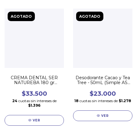
AGOTADO
AGOTADO
CREMA DENTAL SER
Desodorante Cacao y Tea
NATUREBA 180 gr
Tree - 50mL (Simple AS)
COLOMBIANA Y sin flúor!
**** SIN ALUMINIO
$33.500
$23.000
24
cuotas sin intereses de
18
cuotas sin intereses de
$1.278
$1.396
VER
VER