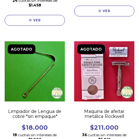
24
cuotas sin intereses de
$1.458
VER
VER
AGOTADO
AGOTADO
Limpiador de Lengua de
Maquina de afeitar
cobre *sin empaque*
metálica Rockwell
$18.000
$211.000
18
cuotas sin intereses de
36
cuotas sin intereses de