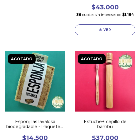
$43.000
36
cuotas sin intereses de
$1.194
VER
AGOTADO
AGOTADO
Esponjillas lavalosa
Estuche+ cepillo de
biodegradable - Paquete x
bambu
2
$14.500
$37.000