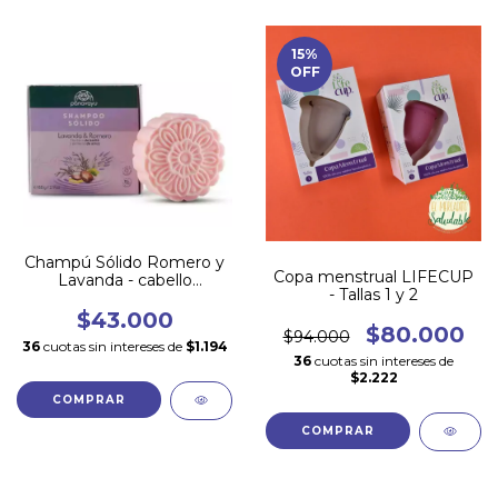
15
%
OFF
Champú Sólido Romero y
Copa menstrual LIFECUP
Lavanda - cabello
- Tallas 1 y 2
NORMAL y MIXTO
$43.000
$80.000
$94.000
36
cuotas sin intereses de
$1.194
36
cuotas sin intereses de
$2.222
COMPRAR