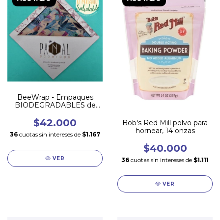
BeeWrap - Empaques
BIODEGRADABLES de
cera de Abeja
$42.000
Bob's Red Mill polvo para
hornear, 14 onzas
36
cuotas sin intereses de
$1.167
$40.000
VER
36
cuotas sin intereses de
$1.111
VER