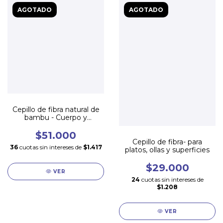
AGOTADO
AGOTADO
Cepillo de fibra natural de
bambu - Cuerpo y
Exfoliación!
$51.000
Cepillo de fibra- para
36
cuotas sin intereses de
$1.417
platos, ollas y superficies
$29.000
VER
24
cuotas sin intereses de
$1.208
VER