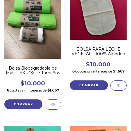
BOLSA PARA LECHE
VEGETAL - 100% Algodón
$10.000
Bolsa Biodegradable de
6
cuotas sin intereses de
$1.667
Maiz - EKUOX - 3 tamaños
$10.000
6
cuotas sin intereses de
$1.667
COMPRAR