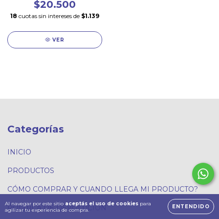
$20.500
18
cuotas sin intereses de
$1.139
VER
Categorías
INICIO
PRODUCTOS
CÓMO COMPRAR Y CUANDO LLEGA MI PRODUCTO?
Al navegar por este sitio
aceptás el uso de cookies
para
ENTENDIDO
POLÍTICA DE DEVOLUCIÓN
agilizar tu experiencia de compra.