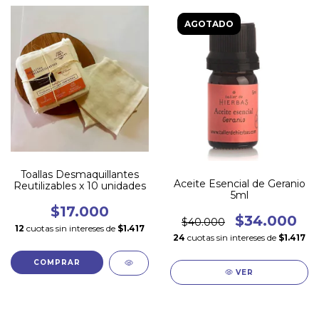
AGOTADO
Toallas Desmaquillantes
Aceite Esencial de Geranio
Reutilizables x 10 unidades
5ml
$17.000
$34.000
$40.000
12
cuotas sin intereses de
$1.417
24
cuotas sin intereses de
$1.417
VER