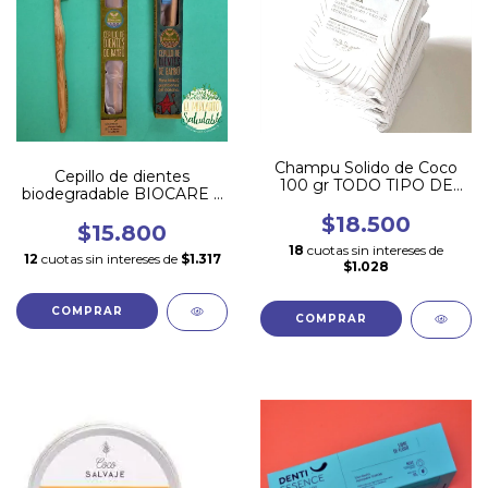
Champu Solido de Coco
Cepillo de dientes
100 gr TODO TIPO DE
biodegradable BIOCARE Y
CABELLO
ESTUCHES
$18.500
$15.800
18
cuotas sin intereses de
12
cuotas sin intereses de
$1.317
$1.028
COMPRAR