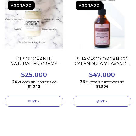
AGOTADO
AGOTADO
DESODORANTE
SHAMPOO ORGANICO
NATURAL EN CREMA
CALENDULA Y LAVANDA
GEA 100 GR
250 ML
$25.000
$47.000
24
cuotas sin intereses de
36
cuotas sin intereses de
$1.042
$1.306
VER
VER