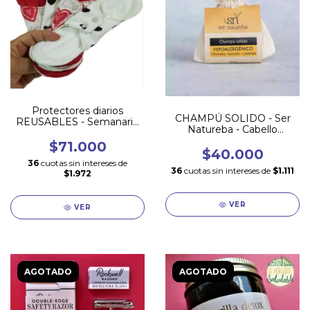
Protectores diarios
CHAMPÚ SOLIDO - Ser
REUSABLES - Semanario
Natureba - Cabello
x 7 unidades
NORMAL
$71.000
$40.000
36
cuotas sin intereses de
36
cuotas sin intereses de
$1.111
$1.972
VER
VER
AGOTADO
AGOTADO