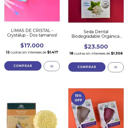
LIMAS DE CRISTAL -
Seda Dental
Crystalup - Dos tamanos!
Biodegradable Orgánica-
Menta - Soulseed
$17.000
$23.500
12
cuotas sin intereses de
$1.417
18
cuotas sin intereses de
$1.306
COMPRAR
15
%
OFF