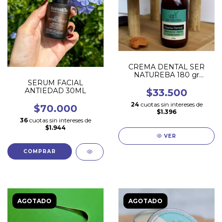
CREMA DENTAL SER
NATUREBA 180 gr
COLOMBIANA Y sin flúor!
SERUM FACIAL
ANTIEDAD 30ML
$33.500
24
cuotas sin intereses de
$70.000
$1.396
36
cuotas sin intereses de
$1.944
VER
AGOTADO
AGOTADO