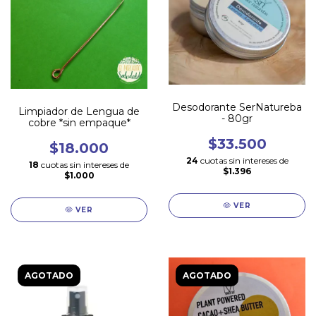
Desodorante SerNatureba
Limpiador de Lengua de
- 80gr
cobre *sin empaque*
$33.500
$18.000
24
cuotas sin intereses de
18
cuotas sin intereses de
$1.396
$1.000
VER
VER
AGOTADO
AGOTADO