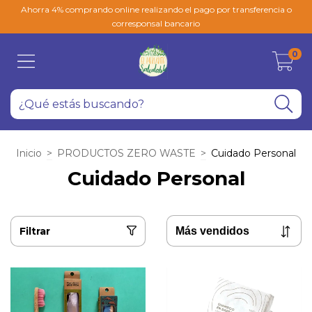
Ahorra 4% comprando online realizando el pago por transferencia o
corresponsal bancario
0
Inicio
>
PRODUCTOS ZERO WASTE
>
Cuidado Personal
Cuidado Personal
Filtrar