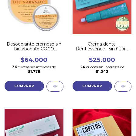
Desodorante cremoso sin
Crema dental
bicarbonato COCO
Dentiessence - sin flúor -
SALVAJE- 60 gr
Empaque metálico -
MENTA INTENSA - 90gr
$64.000
$25.000
36
cuotas sin intereses de
24
cuotas sin intereses de
$1.778
$1.042
COMPRAR