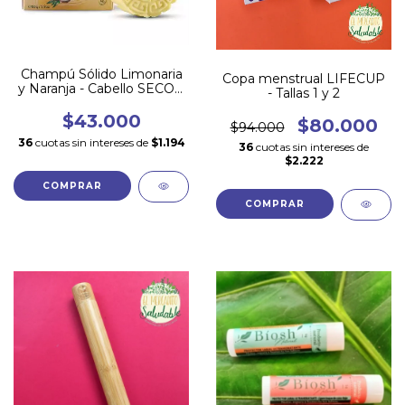
Champú Sólido Limonaria
Copa menstrual LIFECUP
y Naranja - Cabello SECO y
- Tallas 1 y 2
RIZADO
$43.000
$80.000
$94.000
36
cuotas sin intereses de
$1.194
36
cuotas sin intereses de
$2.222
COMPRAR