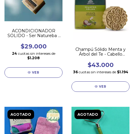
ACONDICIONADOR
SOLIDO - Ser Natureba -
TODO tipo de cabello
$29.000
Champú Sólido Menta y
24
cuotas sin intereses de
Árbol del Te - Cabello
$1.208
GRASO
$43.000
36
cuotas sin intereses de
$1.194
VER
VER
AGOTADO
AGOTADO