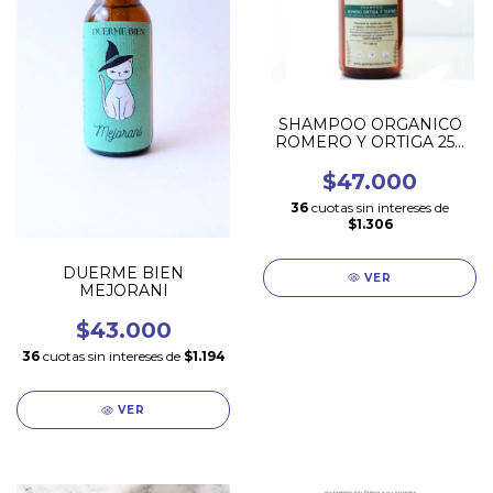
SHAMPOO ORGANICO
ROMERO Y ORTIGA 250
ML
$47.000
36
cuotas sin intereses de
$1.306
DUERME BIEN
VER
MEJORANI
$43.000
36
cuotas sin intereses de
$1.194
VER