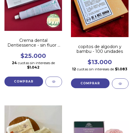
Crema dental
Dentiessence - sin fluor -
copitos de algodon y
Empaque metálico -
bambu - 100 unidades
COCO Y CANELA 90gr
$25.000
$13.000
24
cuotas sin intereses de
$1.042
12
cuotas sin intereses de
$1.083