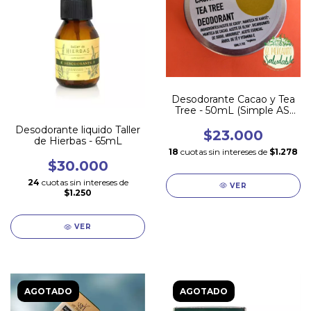
Desodorante Cacao y Tea
Tree - 50mL (Simple AS)
**** SIN ALUMINIO
Desodorante liquido Taller
$23.000
de Hierbas - 65mL
18
cuotas sin intereses de
$1.278
$30.000
24
cuotas sin intereses de
VER
$1.250
VER
AGOTADO
AGOTADO