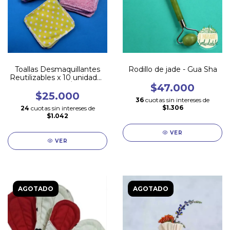
Toallas Desmaquillantes
Rodillo de jade - Gua Sha
Reutilizables x 10 unidades
- ALGODÓN
$47.000
$25.000
36
cuotas sin intereses de
$1.306
24
cuotas sin intereses de
$1.042
VER
VER
AGOTADO
AGOTADO