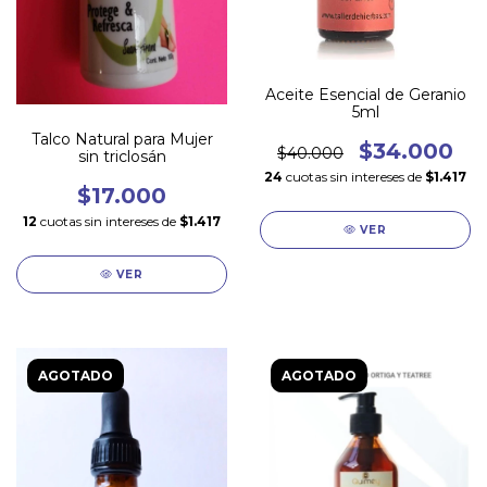
Aceite Esencial de Geranio
5ml
Talco Natural para Mujer
$34.000
$40.000
sin triclosán
24
cuotas sin intereses de
$1.417
$17.000
12
cuotas sin intereses de
$1.417
VER
VER
AGOTADO
AGOTADO