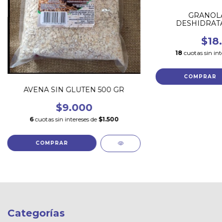
GRANOLA
DESHIDRATA
$18
18
cuotas sin in
AVENA SIN GLUTEN 500 GR
$9.000
6
cuotas sin intereses de
$1.500
Categorías